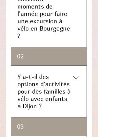
moments de
l'année pour faire
une excursion à
vélo en Bourgogne
?
Périodes recommandées
02
Période idéale : De juin à
septembre Avantages :
Températures agréables et
Y a-t-il des
meilleures conditions
options d'activités
météorologiques
pour des familles à
Précautions à prendre Il est
vélo avec enfants
important de noter que :
à Dijon ?
Juin à fin août peut parfois
être une période pluvieuse
En Bourgogne, il existe
03
avec des risques de grêle1
plusieurs options adaptées
La météo reste imprévisible,