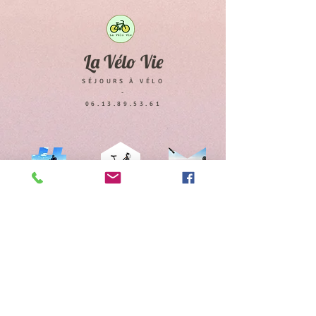
La Vélo Vie
SÉJOURS À VÉLO
-
06.13.89.53.61
BikeTrip
LOCATIONS
Stays
Votre avis sur "La Vélo Vie"